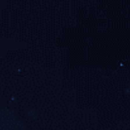
使命
，我们始终以科技驱动、服务导向为核心，力求
的体育数据与直播生态。
体育(官方网站)app下载安装IOS/Android
创新边界，以高效响应用户需求为目标，逐步形成独