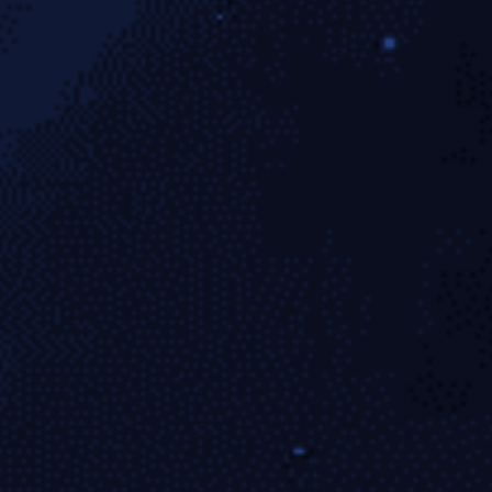
我们的品牌
作为综合性的奇异果体育平台
打造一个安全、稳定、可信赖
在推动行业标准提升的同时，奇异果
通用版/手机app积极拓展
有的技术优势与服务口碑。