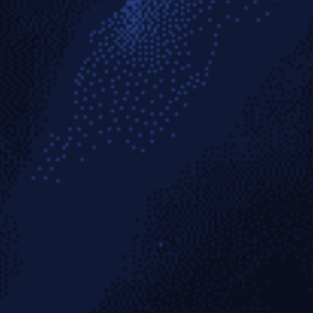
移。
推荐。
奇异果体育(官方网站)app下载安装IOS/Android通用版/手机