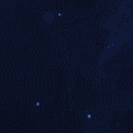
v6.0.0 · 发布于 2025年3月