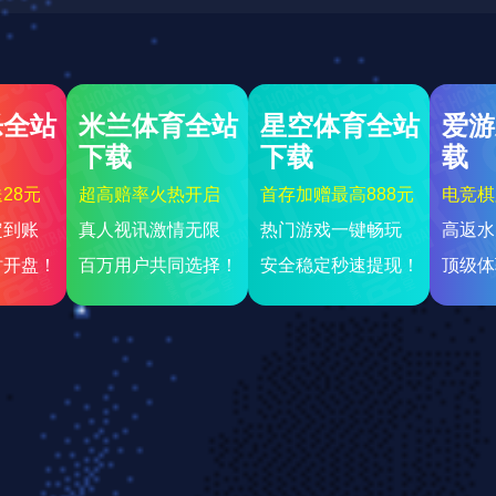
00 万+
注册用户，服务网络覆盖十余国家与地区，日均访问
上、安全高效
”的理念，持续优化产品架构与内容体验，致力
通用版/手机app平台。