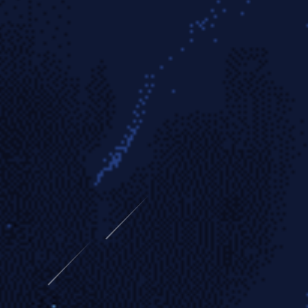
利用奇异果体育构
响应速度