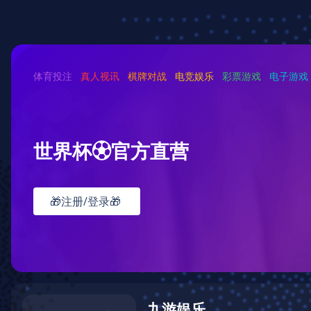
立即注册
奇异果体育
官网 · 
平台
奇异果体育 OFFICIAL WEBSITE
自2022年创立以来，
奇异果体育
致力于为用户提
LPL在内的热门赛事直播与数据服务，广受用户