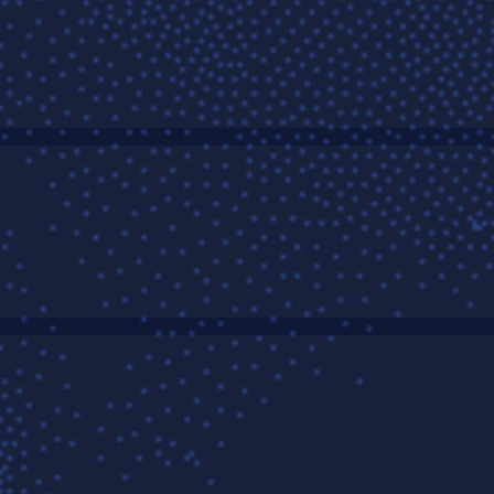
奇异果体育公司简介
综合体育赛事直播与数据服务平台，专注于为体育迷打造高
步
等核心功能，为用户提供一站式的奇异果体育(官方网站)app下载
构稳定高效，全面适配 APP、PC 和移动网页端。在东南
获得便捷、可靠的服务体验。