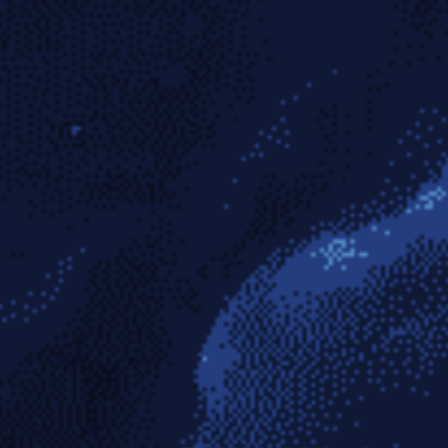
IOS/Android通
行为审计机制
记录关键行为轨迹，搭
实时异常拦截
系统对异常请求进行即
扰。
版本更新记录
点击查看每次更新的重点改动，奇异果体育将持续优化用户体验