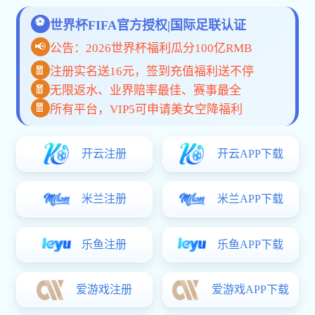
用户协议
1. 接受条款
用户在注册、登录或使用奇异果体育平台服务时，即表示已阅
读、理解并同意遵守本协议所有内容。
2. 账户规则
用户须提供真实有效资料注册账户，并对账户操作行为负责，包
括浏览、互动及数据使用。
3. 服务内容
平台提供奇异果体育(官方网站)app下载安装IOS/Android通用
版/手机app相关内容服务，包括赛事动态、数据查询、图文资讯
等，服务范围会随平台更新适时调整。