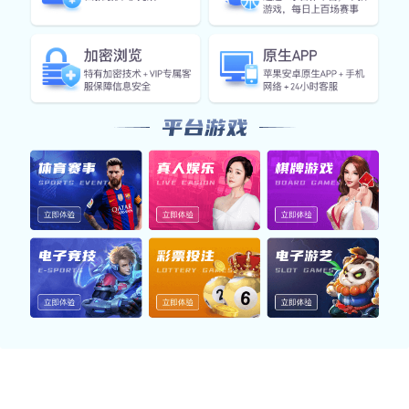
提升安全性与观赛体验。
亚洲体育服务平台大奖
2022 年度综合类数字体育平台荣誉奖项，肯定平台服务能
力。