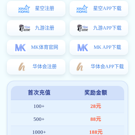
4. 用户行为
禁止用户发布违法信息、扰乱系统运行、侵犯他人权利或进行未
授权营销行为。
5. 知识产权
平台内所有内容归属平台或授权方所有，未经允许不得以任何形
式使用或传播。
6. 服务终止
若用户违反协议条款，平台有权中止或终止账户使用，且无需提
前通知。
7. 免责声明