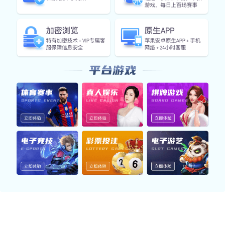
大量忠实粉丝，也为其品牌价值提供了坚实基础。
曼城虽然历史相对较短，但近年来通过不断投资和优
秀管理迅速崛起。在阿布扎比财团入主之后，曼城开
始大规模引进世界级球员，并建立了一套完善的青训
系统。这一系列举措不仅提升了球队竞技水平，同时
也丰富了球队文化，使得其品牌形象日益增强。
2、竞技表现与成就
在竞技层面，皇马无疑是足坛的一座丰碑。多次夺得
欧冠冠军及国内联赛冠军令其在全球范围内享有极高
声望。这些荣誉不仅提升了球队自身形象，也为赞助
商带来了更多机会，从而进一步增加收入。此外，皇
马还通过良好的赛事表现不断增强球迷基础，为未来
的发展打下坚实基础。