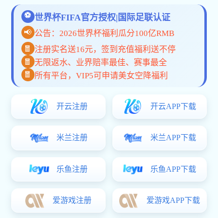
首页
/
体育动态
/ 正文